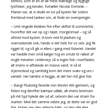
Kentov, som er en af de mest ihærdige og dygtige
lystfisker, jeg kender, fortæller Nicolai Dominik. –
Planen var, at vi skulle en tur på kysten før solens
frembrud med tanken om, at finde en overspringer.
– Uret ringede klokken fire efter skiftet til sommertid,
hvorefter det var op og i tøjet, morgenmad – og så
afsted mod kysten. Vi kom ned til pladsen og
overraskende nok, havde vi det hele for os selv. Jeg fik
rigget til, og så gik vi ellers i gang med fiskeriet. Vandet
var havblik men små bølger tog en smule til i løbet af
nogle minutter. Undervejs så vi ingen fisk i overfladen,
alt imens vi affiskede en masse vand. Vi så et
stjerneskud og samtidig kom der mere svæv og uro i
vandet. Her tænkte vi begge, at det her må give fisk.
– Bang! Pludselig flexede min Westin W6 igennem, og
fisken tog derefter kæmpe udløb, alt imens bremsen
på mit hjul hylede der ud af, selvom den var stram fra
starten. Med det samme vidste jeg, at dette var en god
fisk. Fisken gav den vildeste fight, og den ville ikke