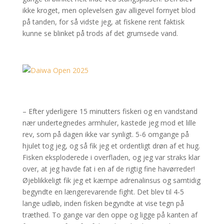
ikke kroget, men oplevelsen gav alligevel fornyet blod
på tanden, for så vidste jeg, at fiskene rent faktisk
kunne se blinket på trods af det grumsede vand.
– Efter yderligere 15 minutters fiskeri og en vandstand
nær undertegnedes armhuler, kastede jeg mod et lille
rev, som på dagen ikke var synligt. 5-6 omgange på
hjulet tog jeg, og så fik jeg et ordentligt drøn af et hug.
Fisken eksploderede i overfladen, og jeg var straks klar
over, at jeg havde fat i en af de rigtig fine havørreder!
Øjeblikkeligt fik jeg et kæmpe adrenalinsus og samtidig
begyndte en længerevarende fight. Det blev til 4-5
lange udløb, inden fisken begyndte at vise tegn på
træthed. To gange var den oppe og ligge på kanten af