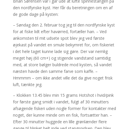
Brian Sørensen var i går ude at lufte spinnestangen på
den nordfynske kyst. Her får du beretningen om en af
de gode dage på kysten:
– Søndag den 2. februar tog jeg til den nordfynske kyst
for at fiske lidt efter havørred, fortæller han. – Ved
ankomsten til mit udsete spot blev jeg ved første
øjekast på vandet en smule bekymret for, om fiskeriet
i det hele taget kunne lade sig gøre. Der var nemlig
meget høj (60 cm+) og stigende vandstand samtidig
med, at store bølger buldrede mod kysten, så vandet
næsten havde den samme farve som kaffe. –
Hmmmm – om ikke andet ville det da give noget frisk
luft, tænkte jeg.
– Klokken 13.45 blev min 15 grams Hotshot i hvid/pink
for første gang smidt i vandet, fulgt af 30 minutters
afsøgende fiskeri uden nogle former for kontakter med
noget, der kunne minde om en fisk, fortsætter han. –
Efter 30 minutter huggede en lille grønlænder flere
gange til blinket helt inde ved stangspidsen. Den blev