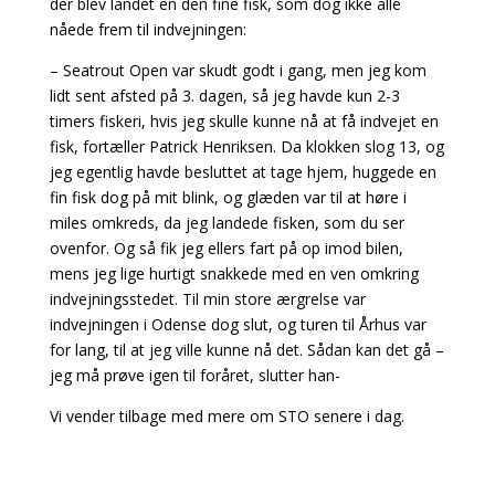
der blev landet en den fine fisk, som dog ikke alle
nåede frem til indvejningen:
– Seatrout Open var skudt godt i gang, men jeg kom
lidt sent afsted på 3. dagen, så jeg havde kun 2-3
timers fiskeri, hvis jeg skulle kunne nå at få indvejet en
fisk, fortæller Patrick Henriksen. Da klokken slog 13, og
jeg egentlig havde besluttet at tage hjem, huggede en
fin fisk dog på mit blink, og glæden var til at høre i
miles omkreds, da jeg landede fisken, som du ser
ovenfor. Og så fik jeg ellers fart på op imod bilen,
mens jeg lige hurtigt snakkede med en ven omkring
indvejningsstedet. Til min store ærgrelse var
indvejningen i Odense dog slut, og turen til Århus var
for lang, til at jeg ville kunne nå det. Sådan kan det gå –
jeg må prøve igen til foråret, slutter han-
Vi vender tilbage med mere om STO senere i dag.