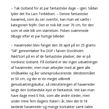
– Tak Gotland for et par fantastiske dage – igen. Sådan
lyder det fra Lars Terkildsen. – Denne fantastiske
havørred, som du ser ovenfor, kan man vel sætte i
kategorien fejlfri. Den er nok lidt over 70 cm, for den
som vil vide lidt om størrelsen. Fisken svømmede
tilbage efter et par hurtige billeder.
– Havørreden blev fanget den 30 april på en 25 grams
”Sill” gennemløber fra OGP i farven Stockholm
Rød/Sort på en af de fantastiske pladser, der er på
nordvest Gotland. På Gotland er der ingen udsætninger
af havørreder, men man arbejder med at gøre alle
småbække og åer selvreproducerende. Mindstemålet
er 50 cm, og der er en meget udbredt
genudsætningskultur, så rekrutteringen af havørreder
langs den Gotlandske kyst er fantastisk. Vist kan man
have dage med 0 fisk, som alle andre steder, men
under mine fem dagens fiskeri i år, blev det til 18
landede havørreder og mange kontakter samt tabte