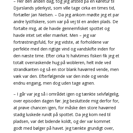
– Her den anden dag, tog jeg afsted på en køretur til
Djurslands yderkyst, som ville tage cirka en times tid,
fortæller Jan Nielsen. – Da jeg ankom mødte jeg et par
andre lystfiskere, som var på vej til en anden plads. De
fortalte mig, at de havde gennemfisket spottet og
havde intet set eller mærket. Men – jeg var
fortrøstningsfuld, for jeg vidste, at forholdene var
perfekte med den rigtige vind og vandskifte inden for
den næste time. Efter cirka ½ halvtimes fiskeri fik jeg et
totalt overraskende hug på wobleren, helt inde ved
strandkanten og så en stor blank havørred vende, men
væk var den. Efterfølgende var den inde og vende
endnu engang, men dog uden tage agnen.
– I går var jeg så i området igen og tænkte selvfølgelig,
over episoden dagen før. Jeg besluttede mig derfor for,
at prøve chancen igen, for måske den store havørred
stadig luskede rundt på spottet. Da jeg kom ned til
pladsen, var det bidende koldt, og der var kommet
godt med bølger på havet. Jeg tænkte grundigt over,