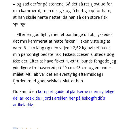
– og sad derfor på stenene. Så det så ret sjovt ud for
min kammerat, men det gik også hurtigt op for ham,
at han skulle hente nettet, da han så den store fisk
springe.
– Efter en god fight, med et par lange udløb, lykkedes
det min kammerat at nette fisken. Fisken viste sig at
være 61 cm lang og den vejede 2,62 kg hvilket nu er
min personligt bedste fisk. Fiskesuccesen sluttede dog
ikke der. Efter at have fisket ”L-et” til bunds fangede jeg
yderligere tre havørred på 49 cm, 48 cm og én under
målet. Alt i alt var det en eventyrlig eftermiddag i
fjorden med godt selskab, slutter han.
Du kan få en
komplet guide til pladserne i den sydelige
del ar Roskilde Fjord i artiklen her på fiskogfri.dk´s
artikelarkiv.