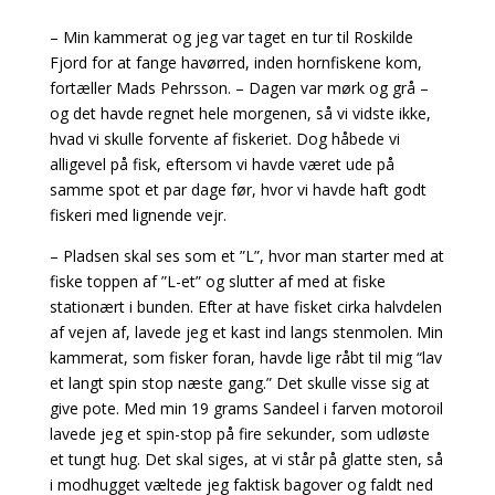
– Min kammerat og jeg var taget en tur til Roskilde
Fjord for at fange havørred, inden hornfiskene kom,
fortæller Mads Pehrsson. – Dagen var mørk og grå –
og det havde regnet hele morgenen, så vi vidste ikke,
hvad vi skulle forvente af fiskeriet. Dog håbede vi
alligevel på fisk, eftersom vi havde været ude på
samme spot et par dage før, hvor vi havde haft godt
fiskeri med lignende vejr.
– Pladsen skal ses som et ”L”, hvor man starter med at
fiske toppen af ”L-et” og slutter af med at fiske
stationært i bunden. Efter at have fisket cirka halvdelen
af vejen af, lavede jeg et kast ind langs stenmolen. Min
kammerat, som fisker foran, havde lige råbt til mig “lav
et langt spin stop næste gang.” Det skulle visse sig at
give pote. Med min 19 grams Sandeel i farven motoroil
lavede jeg et spin-stop på fire sekunder, som udløste
et tungt hug. Det skal siges, at vi står på glatte sten, så
i modhugget væltede jeg faktisk bagover og faldt ned