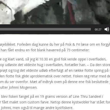
00:27
 øjeblikket. Forleden dag kunne du her på Fisk & Fri læse om en forgy
 han fået endnu en flot blank havørred på 73 centimeter:
lle og klart vand, så jeg kl 10.30 en god fisk vende oppe i overfladen,
p udløste det vildeste hug i overfladen, fortæller han. – Da den stor
røjt og tog det vildeste udløb efterfulgt af en række flotte spring på
 den flotte fisk glide uproblematisk over nettet. Fisken røg retur med d
som du ser ovenfor. Mæt af indtryk oven på denne ene fisk besluttede 
slutter Johnni Mogensen.
 blev fisken fanget på en 19 grams version af Line Thru Sandeel i
 fået malet som custom farve. Netop denne kystwobler har stået for
l Johnni, men også til mange andre kystfiskere.