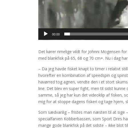
00:00
Det kører rimelige vildt for Johnni Mogensen for
med blankfisk på 65, 68 og 70 cm+. Nu i dag har
– Da jeg havde fisket knapt to timer i relativt sti
hvorefter en kombination af speedspin og spinsto
havørred tog agnen, vendte den i et stort skumsp
line. Det blev en super fight, men til sidst kunne
samme, så jeg har kun det videoklip af fisken, 
mig for at stoppe dagens fiskeri og tage hjem, 
Som sædvanlig – fristes man næsten til at sige –
specialfarven Kobberbassen, som Sport Dres har
mange gode blankfisk på det sidste – ikke blot ti