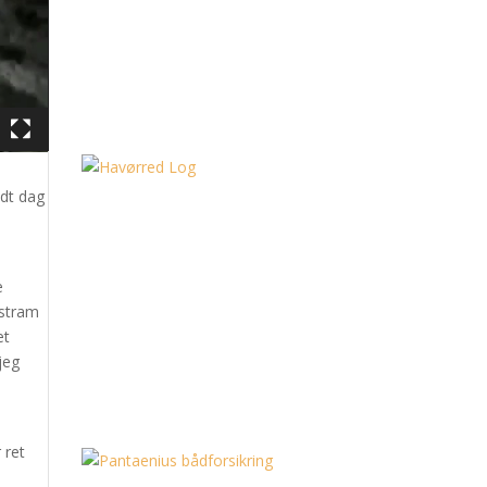
ldt dag
e
 stram
et
jeg
 ret