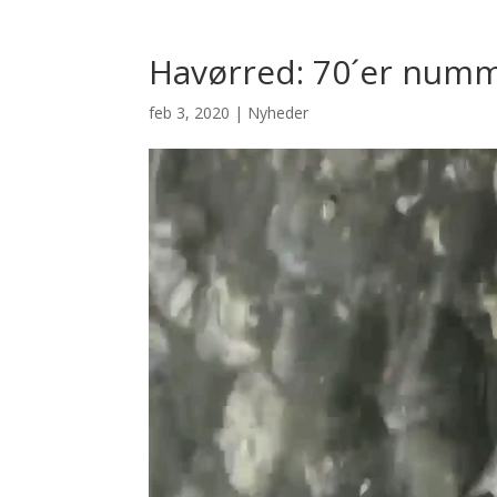
Havørred: 70´er numme
feb 3, 2020
|
Nyheder
Videoafspiller