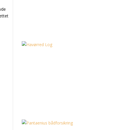
avde
ettet