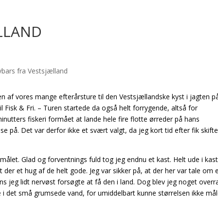
LLAND
 af vores mange efterårsture til den Vestsjællandske kyst i jagten p
l Fisk & Fri. – Turen startede da også helt forrygende, altså for
tters fiskeri formået at lande hele fire flotte ørreder på hans
. Det var derfor ikke et svært valgt, da jeg kort tid efter fik skiftet
r målet. Glad og forventnings fuld tog jeg endnu et kast. Helt ude i kast
er et hug af de helt gode. Jeg var sikker på, at der her var tale om 
ns jeg lidt nervøst forsøgte at få den i land. Dog blev jeg noget overr
e i det små grumsede vand, for umiddelbart kunne størrelsen ikke mål