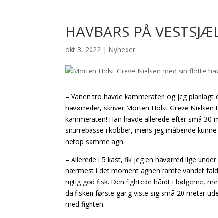
HAVBARS PÅ VESTSJÆ
okt 3, 2022
|
Nyheder
– Vanen tro havde kammeraten og jeg planlagt en
havørreder, skriver Morten Holst Greve Nielsen ti
kammeraten! Han havde allerede efter små 30 minu
snurrebasse i kobber, mens jeg måbende kunne se på
netop samme agn.
– Allerede i 5 kast, fik jeg en havørred lige unde
nærmest i det moment agnen ramte vandet faldt d
rigtig god fisk. Den fightede hårdt i bølgerne, me
da fisken første gang viste sig små 20 meter ud
med fighten.