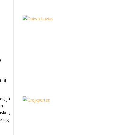
å
 til
et, ja
en
asket,
e sig