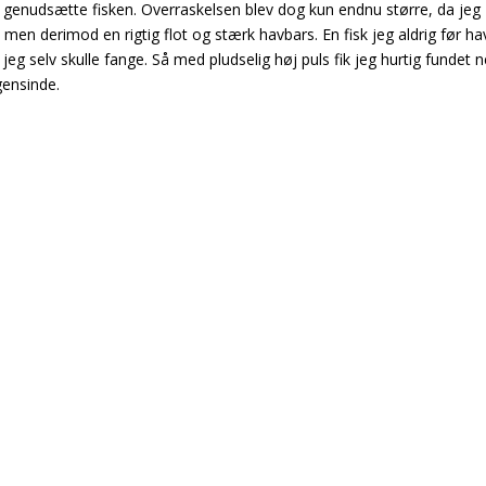
 at genudsætte fisken. Overraskelsen blev dog kun endnu større, da jeg
, men derimod en rigtig flot og stærk havbars. En fisk jeg aldrig før h
jeg selv skulle fange. Så med pludselig høj puls fik jeg hurtig fundet n
gensinde.