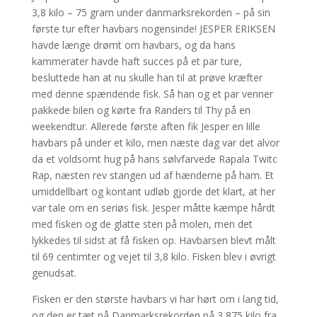
3,8 kilo – 75 gram under danmarksrekorden – på sin
første tur efter havbars nogensinde! JESPER ERIKSEN
havde længe drømt om havbars, og da hans
kammerater havde haft succes på et par ture,
besluttede han at nu skulle han til at prøve kræfter
med denne spændende fisk. Så han og et par venner
pakkede bilen og kørte fra Randers til Thy på en
weekendtur. Allerede første aften fik Jesper en lille
havbars på under et kilo, men næste dag var det alvor
da et voldsomt hug på hans sølvfarvede Rapala Twitc
Rap, næsten rev stangen ud af hænderne på ham. Et
umiddellbart og kontant udløb gjorde det klart, at her
var tale om en seriøs fisk. Jesper måtte kæmpe hårdt
med fisken og de glatte sten på molen, men det
lykkedes til sidst at få fisken op. Havbarsen blevt målt
til 69 centimter og vejet til 3,8 kilo. Fisken blev i øvrigt
genudsat.
Fisken er den største havbars vi har hørt om i lang tid,
og den er tæt på Danmarksrekorden på 3,875 kilo fra