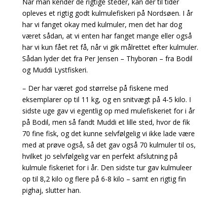
Når man kender de rigtige steder, kan der til tider
opleves et rigtig godt kulmulefiskeri på Nordsøen. I år
har vi fanget okay med kulmuler, men det har dog
været sådan, at vi enten har fanget mange eller også
har vi kun fået ret få, når vi gik målrettet efter kulmuler.
Sådan lyder det fra Per Jensen – Thyborøn – fra Bodil
og Muddi Lystfiskeri.
– Der har været god størrelse på fiskene med
eksemplarer op til 11 kg, og en snitvægt på 4-5 kilo. I
sidste uge gav vi egentlig op med mulefiskeriet for i år
på Bodil, men så fandt Muddi et lille sted, hvor de fik
70 fine fisk, og det kunne selvfølgelig vi ikke lade være
med at prøve også, så det gav også 70 kulmuler til os,
hvilket jo selvfølgelig var en perfekt afslutning på
kulmule fiskeriet for i år. Den sidste tur gav kulmuleer
op til 8,2 kilo og flere på 6-8 kilo – samt en rigtig fin
pighaj, slutter han.