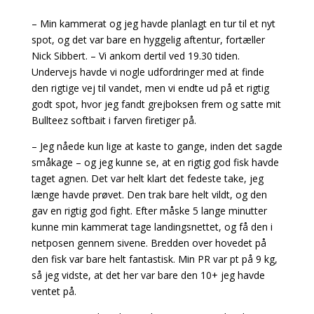
– Min kammerat og jeg havde planlagt en tur til et nyt
spot, og det var bare en hyggelig aftentur, fortæller
Nick Sibbert. – Vi ankom dertil ved 19.30 tiden.
Undervejs havde vi nogle udfordringer med at finde
den rigtige vej til vandet, men vi endte ud på et rigtig
godt spot, hvor jeg fandt grejboksen frem og satte mit
Bullteez softbait i farven firetiger på.
– Jeg nåede kun lige at kaste to gange, inden det sagde
småkage – og jeg kunne se, at en rigtig god fisk havde
taget agnen. Det var helt klart det fedeste take, jeg
længe havde prøvet. Den trak bare helt vildt, og den
gav en rigtig god fight. Efter måske 5 lange minutter
kunne min kammerat tage landingsnettet, og få den i
netposen gennem sivene. Bredden over hovedet på
den fisk var bare helt fantastisk. Min PR var pt på 9 kg,
så jeg vidste, at det her var bare den 10+ jeg havde
ventet på.