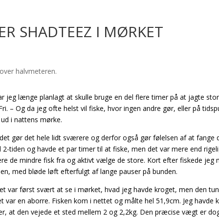
ER SHADTEEZ I MØRKET
r jeg længe planlagt at skulle bruge en del flere timer på at jagte sto
ri. – Og da jeg ofte helst vil fiske, hvor ingen andre gør, eller på tids
g ud i nattens mørke.
 det gør det hele lidt sværere og derfor også gør følelsen af at fange
2-tiden og havde et par timer til at fiske, men det var mere end rigeli
tere de mindre fisk fra og aktivt vælge de store. Kort efter fiskede jeg 
n, med bløde løft efterfulgt af lange pauser på bunden.
g. Det var først svært at se i mørket, hvad jeg havde kroget, men den tu
t det var en aborre. Fisken kom i nettet og målte hel 51,9cm. Jeg havde 
er, at den vejede et sted mellem 2 og 2,2kg. Den præcise vægt er dog