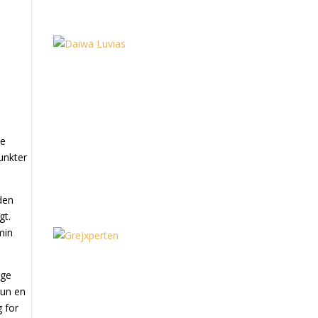
re
punkter
 den
gt.
min
nge
kun en
 for