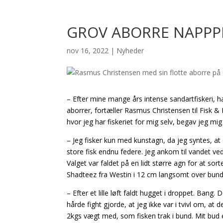
GROV ABORRE NAPPP
nov 16, 2022
|
Nyheder
– Efter mine mange års intense sandartfiskeri, ha
aborrer, fortæller Rasmus Christensen til Fisk & F
hvor jeg har fiskeriet for mig selv, begav jeg mi
– Jeg fisker kun med kunstagn, da jeg syntes, at
store fisk endnu federe. Jeg ankom til vandet ved 
Valget var faldet på en lidt større agn for at sor
Shadteez fra Westin i 12 cm langsomt over bunde
– Efter et lille løft faldt hugget i droppet. Ban
hårde fight gjorde, at jeg ikke var i tvivl om, a
2kgs vægt med, som fisken trak i bund. Mit bud 