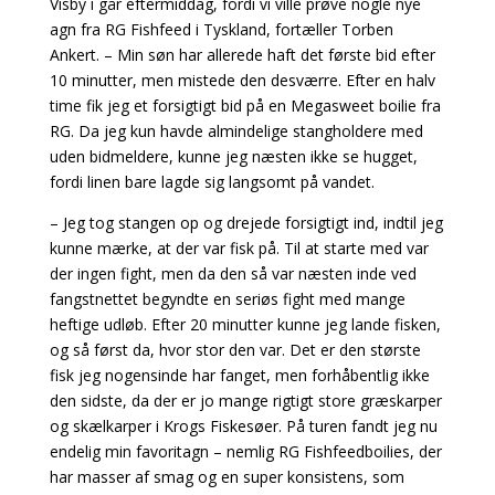
Visby i går eftermiddag, fordi vi ville prøve nogle nye
agn fra RG Fishfeed i Tyskland, fortæller Torben
Ankert. – Min søn har allerede haft det første bid efter
10 minutter, men mistede den desværre. Efter en halv
time fik jeg et forsigtigt bid på en Megasweet boilie fra
RG. Da jeg kun havde almindelige stangholdere med
uden bidmeldere, kunne jeg næsten ikke se hugget,
fordi linen bare lagde sig langsomt på vandet.
– Jeg tog stangen op og drejede forsigtigt ind, indtil jeg
kunne mærke, at der var fisk på. Til at starte med var
der ingen fight, men da den så var næsten inde ved
fangstnettet begyndte en seriøs fight med mange
heftige udløb. Efter 20 minutter kunne jeg lande fisken,
og så først da, hvor stor den var. Det er den største
fisk jeg nogensinde har fanget, men forhåbentlig ikke
den sidste, da der er jo mange rigtigt store græskarper
og skælkarper i Krogs Fiskesøer. På turen fandt jeg nu
endelig min favoritagn – nemlig RG Fishfeedboilies, der
har masser af smag og en super konsistens, som