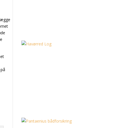
 lægge
ørnet
ude
ge
det
 på