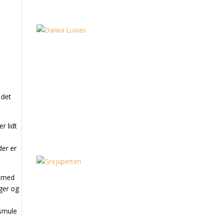
 det
r lidt
.
der er
r med
ger og
 smule