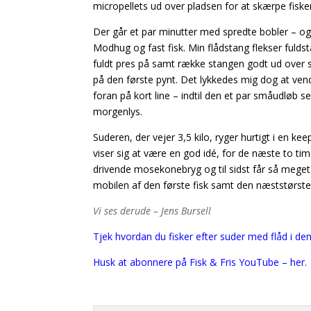
micropellets ud over pladsen for at skærpe fiske
Der går et par minutter med spredte bobler – og 
Modhug og fast fisk. Min flådstang flekser fuld
fuldt pres på samt række stangen godt ud over si
på den første pynt. Det lykkedes mig dog at vend
foran på kort line – indtil den et par småudløb s
morgenlys.
Suderen, der vejer 3,5 kilo, ryger hurtigt i en k
viser sig at være en god idé, for de næste to t
drivende mosekonebryg og til sidst får så meget m
mobilen af den første fisk samt den næststørste p
Vi ses derude – Jens Bursell
Tjek hvordan du fisker efter suder med flåd i de
Husk at abonnere på Fisk & Fris YouTube – her.