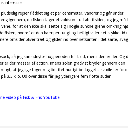
ns interesse.
pludselig rejser flåddet sig et par centimeter, vandrer og går under.
stæng igennem, da fisken tager et voldsomt udløb til siden, og jeg må
vene, for at den ikke skal sætte sig i nogle sunkne grene omkring hj
e fisken, hvorefter den kæmper tungt og heftigt videre et stykke tid 
enere omsider bliver træt og glider ind over netkanten i det sarte, sva
eepsack, så jeg kan udnytte hugperioden fuldt ud, mens den er der. Og 
imer er der masser af action, imens solen gradvist bryder gennem den
agt, at jeg lige tager mig tid til et hurtigt bedugget selvudløser foto
å 3,3 kilo. Ud over disse får jeg yderligere fem flotte suder.
nne video på Fisk & Fris YouTube.