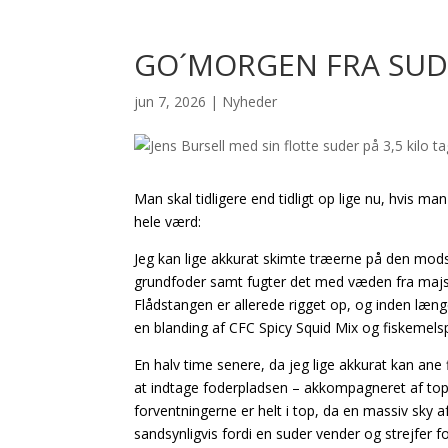
GO´MORGEN FRA SU
jun 7, 2026
|
Nyheder
Man skal tidligere end tidligt op lige nu, hvis m
hele værd:
Jeg kan lige akkurat skimte træerne på den modsat
grundfoder samt fugter det med væden fra majsd
Flådstangen er allerede rigget op, og inden læng
en blanding af CFC Spicy Squid Mix og fiskemelsp
En halv time senere, da jeg lige akkurat kan a
at indtage foderpladsen – akkompagneret af top
forventningerne er helt i top, da en massiv sky a
sandsynligvis fordi en suder vender og strejfer f