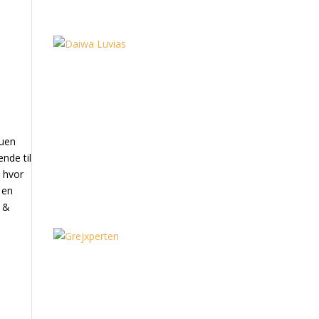
luen
nde til
, hvor
 en
k &