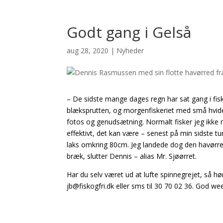
Godt gang i Gelså
aug 28, 2020
|
Nyheder
– De sidste mange dages regn har sat gang i fis
blæksprutten, og morgenfiskeriet med små hvide k
fotos og genudsætning. Normalt fisker jeg ikke 
effektivt, det kan være – senest på min sidste 
laks omkring 80cm. Jeg landede dog den havørre
bræk, slutter Dennis – alias Mr. Sjøørret.
Har du selv været ud at lufte spinnegrejet, så hø
jb@fiskogfri.dk eller sms til 30 70 02 36. God we