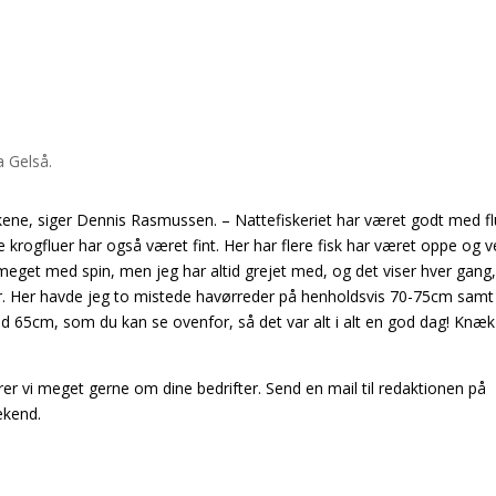
kene, siger Dennis Rasmussen. – Nattefiskeriet har været godt med f
rogfluer har også været fint. Her har flere fisk har været oppe og ve
meget med spin, men jeg har altid grejet med, og det viser hver gang
tur. Her havde jeg to mistede havørreder på henholdsvis 70-75cm samt
d 65cm, som du kan se ovenfor, så det var alt i alt en god dag! Knæ
rer vi meget gerne om dine bedrifter. Send en mail til redaktionen på
ekend.