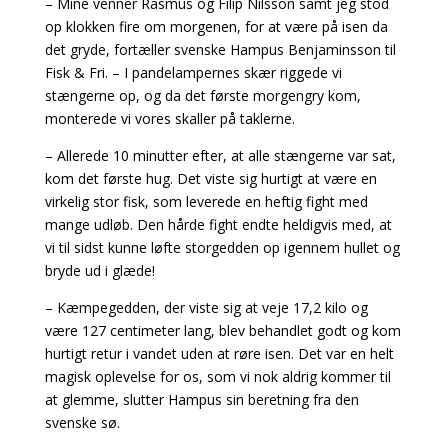
– Mine venner Rasmus og Filip Nilsson samt jeg stod
op klokken fire om morgenen, for at være på isen da
det gryde, fortæller svenske Hampus Benjaminsson til
Fisk & Fri. – I pandelampernes skær riggede vi
stængerne op, og da det første morgengry kom,
monterede vi vores skaller på taklerne.
– Allerede 10 minutter efter, at alle stængerne var sat,
kom det første hug. Det viste sig hurtigt at være en
virkelig stor fisk, som leverede en heftig fight med
mange udløb. Den hårde fight endte heldigvis med, at
vi til sidst kunne løfte storgedden op igennem hullet og
bryde ud i glæde!
– Kæmpegedden, der viste sig at veje 17,2 kilo og
være 127 centimeter lang, blev behandlet godt og kom
hurtigt retur i vandet uden at røre isen. Det var en helt
magisk oplevelse for os, som vi nok aldrig kommer til
at glemme, slutter Hampus sin beretning fra den
svenske sø.