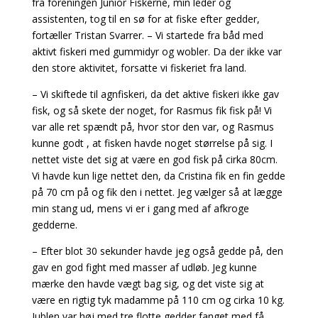
fra foreningen Junior Fiskerne, min leder og
assistenten, tog til en sø for at fiske efter gedder,
fortæller Tristan Svarrer. – Vi startede fra båd med
aktivt fiskeri med gummidyr og wobler. Da der ikke var
den store aktivitet, forsatte vi fiskeriet fra land.
– Vi skiftede til agnfiskeri, da det aktive fiskeri ikke gav
fisk, og så skete der noget, for Rasmus fik fisk på! Vi
var alle ret spændt på, hvor stor den var, og Rasmus
kunne godt , at fisken havde noget størrelse på sig. I
nettet viste det sig at være en god fisk på cirka 80cm.
Vi havde kun lige nettet den, da Cristina fik en fin gedde
på 70 cm på og fik den i nettet. Jeg vælger så at lægge
min stang ud, mens vi er i gang med af afkroge
gedderne.
– Efter blot 30 sekunder havde jeg også gedde på, den
gav en god fight med masser af udløb. Jeg kunne
mærke den havde vægt bag sig, og det viste sig at
være en rigtig tyk madamme på 110 cm og cirka 10 kg.
Jublen var høj med tre flotte gedder fanget med få