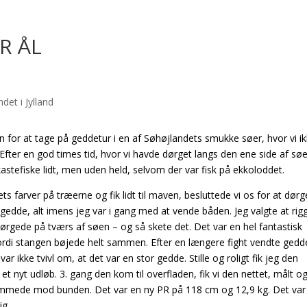
R ÅL
for at tage på geddetur i en af Søhøjlandets smukke søer, hvor vi i
– Efter en god times tid, hvor vi havde dørget langs den ene side af søe
astefiske lidt, men uden held, selvom der var fisk på ekkoloddet.
ts farver på træerne og fik lidt til maven, besluttede vi os for at dørg
e gedde, alt imens jeg var i gang med at vende båden. Jeg valgte at ri
ørgede på tværs af søen – og så skete det. Det var en hel fantastisk
 fordi stangen bøjede helt sammen. Efter en længere fight vendte gedd
 ikke tvivl om, at det var en stor gedde. Stille og roligt fik jeg den
et nyt udløb. 3. gang den kom til overfladen, fik vi den nettet, målt og
ømmede mod bunden. Det var en ny PR på 118 cm og 12,9 kg. Det var
ig.