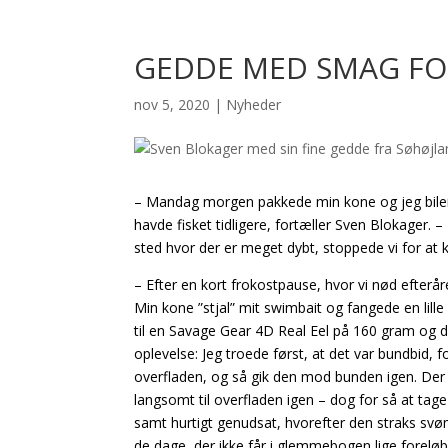
GEDDE MED SMAG FO
nov 5, 2020
|
Nyheder
– Mandag morgen pakkede min kone og jeg bilen 
havde fisket tidligere, fortæller Sven Blokager. 
sted hvor der er meget dybt, stoppede vi for at k
– Efter en kort frokostpause, hvor vi nød efteråre
Min kone ”stjal” mit swimbait og fangede en lill
til en Savage Gear 4D Real Eel på 160 gram og d
oplevelse: Jeg troede først, at det var bundbid,
overfladen, og så gik den mod bunden igen. Der var
langsomt til overfladen igen – dog for så at tage 
samt hurtigt genudsat, hvorefter den straks sv
de dage, der ikke får i glemmebogen lige foreløb