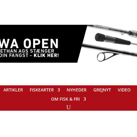
ARTIKLER
FISKEARTER
NYHEDER
GREJNYT
VIDEO
OM FISK & FRI