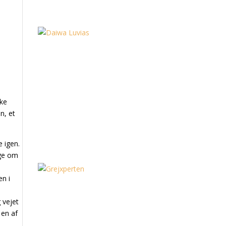
kke
n, et
e igen.
gge om
en i
 vejet
 en af