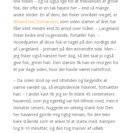
fine fiskeri – og så også lige for at frekvensen af grove
fisk, der ofte er en tak højere her – end så mange
andre steder. En af dem, der fisker området meget, er
@havorred_formanden
, som siden starten af året har
fået intet mindre end 20 ørred over målet. – Langeland
fisker bedre end nogensinde, fortæller han. –
Hovedparten af disse fisk er taget på den nordlige del
af Langeland – primært på den østvendte side. Men –
jeg fisker også næsten hver dag, så det skal jo også
give fisk, griner han. Den største fik han en morgen for
et par dage siden, hvor der havde været nattefrost.
– Da solen stod op ved ottetiden og begyndte at
varme vandet op, så eksploderede fiskeriet, fortsætter
han. – I andet kast fik jeg en fin blank 45 centimeters
havørred, som jeg egentlig var fint tilfreds med, men ti
minutter senere, huggede en virkelig stærk fisk! Den
her havørred gjorde mig rigtig nervøs, for den blev
bare stående som et anker til at starte med. Kampen
tog 8-10 minutter, og den tog masser af udløb.