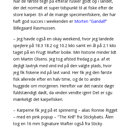
Når de første tegn på efterår rusker godt op i landet,
der det normalt et super tidspunkt til at fiske efter de
store karper. En af de mange specimenfiskere, der har
haft god succes i weekenden er
Morten ”Gandalf”
Billegaard Rasmussen.
– Jeg havde også en okay weekend, hvor jeg landede
spejlere på 18.3 18.2 og 10.2 kilo samt en ål på 2.1 kilo
taget på en Frugt Wafter boilie. Min historie minder lidt
om Martin Olsens. Jeg tog afsted fredag p.g.a. af et
dejligt lavtryk med vind ind på den valgte plads, hvor
jeg fik fiskene ind på lavt vand. Her fik jeg den første
fisk allerede efter en halv time, og de to andre
huggede om morgenen. Herefter var det næste døgn
fuldstændigt dødt, da vinden vendte igen! Det er sgu
mærkeligt det karpefiskeri.
– Karperne fik jeg på et spinnerrig – alias Ronnie Rigget
– med en pink popup – ”The Krill” fra Stickybaits. Ålen
tog en 16 mm Signature Wafter også fra Sticky.