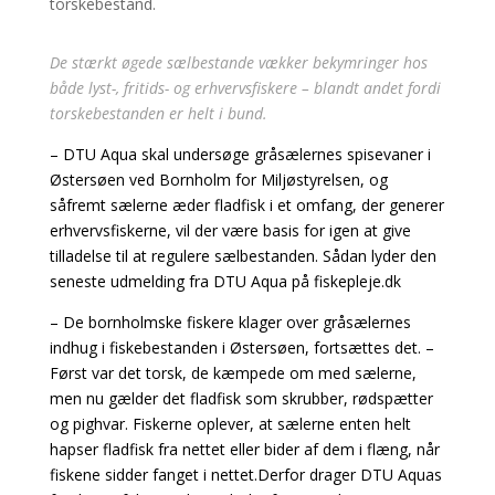
De stærkt øgede sælbestande vækker bekymringer hos
både lyst-, fritids- og erhvervsfiskere – blandt andet fordi
torskebestanden er helt i bund.
– DTU Aqua skal undersøge gråsælernes spisevaner i
Østersøen ved Bornholm for Miljøstyrelsen, og
såfremt sælerne æder fladfisk i et omfang, der generer
erhvervsfiskerne, vil der være basis for igen at give
tilladelse til at regulere sælbestanden. Sådan lyder den
seneste udmelding fra DTU Aqua på fiskepleje.dk
– De bornholmske fiskere klager over gråsælernes
indhug i fiskebestanden i Østersøen, fortsættes det. –
Først var det torsk, de kæmpede om med sælerne,
men nu gælder det fladfisk som skrubber, rødspætter
og pighvar. Fiskerne oplever, at sælerne enten helt
hapser fladfisk fra nettet eller bider af dem i flæng, når
fiskene sidder fanget i nettet.Derfor drager DTU Aquas