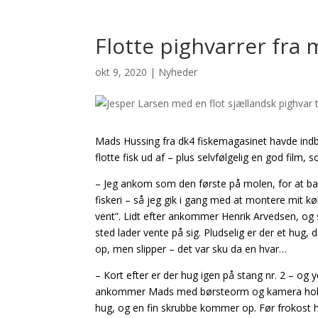
Flotte pighvarrer fra
okt 9, 2020
|
Nyheder
Mads Hussing fra dk4 fiskemagasinet havde indb
flotte fisk ud af – plus selvfølgelig en god film, 
– Jeg ankom som den første på molen, for at ba
fiskeri – så jeg gik i gang med at montere mit k
vent”. Lidt efter ankommer Henrik Arvedsen, og så
sted lader vente på sig. Pludselig er der et hug, 
op, men slipper – det var sku da en hvar…
– Kort efter er der hug igen på stang nr. 2 – 
ankommer Mads med børsteorm og kamera holdet
hug, og en fin skrubbe kommer op. Før frokost har 