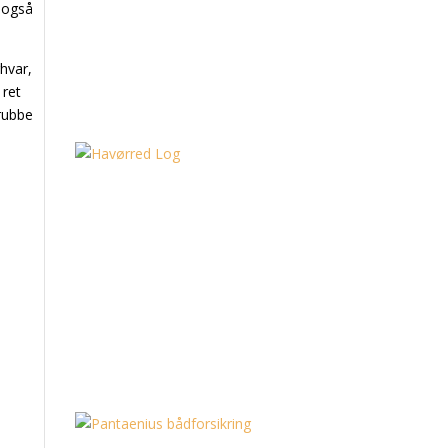
e også
ghvar,
 ret
krubbe