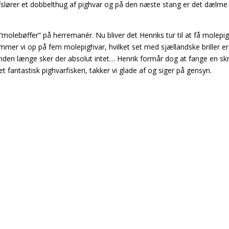
afslører et dobbelthug af pighvar og på den næste stang er det dælm
 “molebøffer” på herremanér. Nu bliver det Henriks tur til at få molepi
mer vi op på fem molepighvar, hvilket set med sjællandske briller er
inden længe sker der absolut intet… Henrik formår dog at fange en s
t fantastisk pighvarfiskeri, takker vi glade af og siger på gensyn.