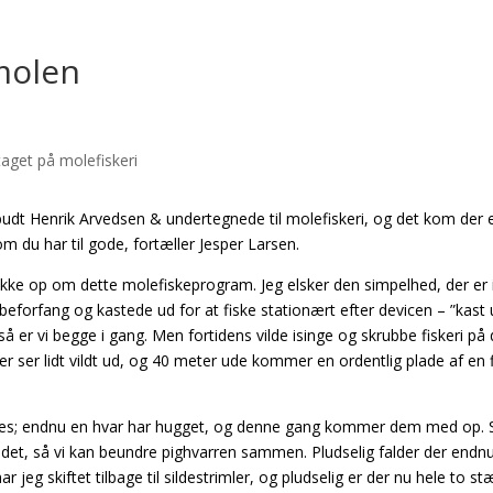
 molen
udt Henrik Arvedsen & undertegnede til molefiskeri, og det kom der 
som du har til gode, fortæller Jesper Larsen.
kke op om dette molefiskeprogram. Jeg elsker den simpelhed, der er 
øbeforfang og kastede ud for at fiske stationært efter devicen – ”kast
 er vi begge i gang. Men fortidens vilde isinge og skrubbe fiskeri på 
der ser lidt vildt ud, og 40 meter ude kommer en ordentlig plade af en f
og yes; endnu en hvar har hugget, og denne gang kommer dem med op. 
, så vi kan beundre pighvarren sammen. Pludselig falder der endnu
jeg skiftet tilbage til sildestrimler, og pludselig er der nu hele to st