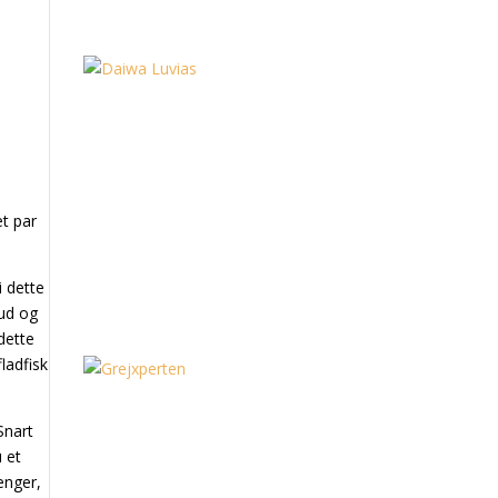
et par
i dette
 ud og
dette
ladfisk
Snart
 et
ænger,