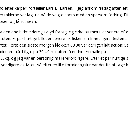
and efter karper, fortæller Lars B. Larsen. – Jeg ankom fredag aften eft
en taklerne var lagt ud på de valgte spots med en sparsom fodring. Ef
osen og få lidt søvn.
 den ene bidmeldere gav lyd fra sig, og cirka 30 minutter senere eft
ten. Et par hurtige billeder senere fik fisken sin frihed igen. Resten a
itet. Først den sidste morgen klokken 03.30 var der igen lidt action:
 endnu en hård fight på 30-40 minutter lå endnu en malle på
kg, og jeg var en personlig mallerekord rigere. Efter et par hurtige s
 yderligere aktivitet, så efter en lille formiddagslur var det tid at tage