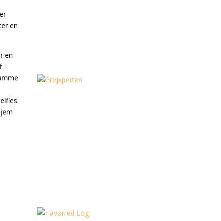
er
ter en
er en
f
 Samme
elfies
 hjem