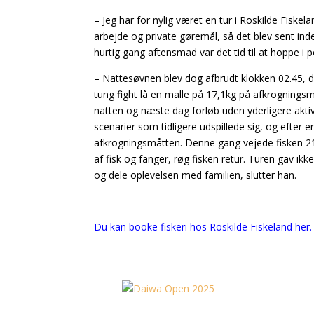
– Jeg har for nylig været en tur i Roskilde Fiskel
arbejde og private gøremål, så det blev sent ind
hurtig gang aftensmad var det tid til at hoppe i p
– Nattesøvnen blev dog afbrudt klokken 02.45, da
tung fight lå en malle på 17,1kg på afkrogningsmåt
natten og næste dag forløb uden yderligere aktiv
scenarier som tidligere udspillede sig, og efter
afkrogningsmåtten. Denne gang vejede fisken 21,5
af fisk og fanger, røg fisken retur. Turen gav ikke
og dele oplevelsen med familien, slutter han.
Du kan booke fiskeri hos Roskilde Fiskeland her.