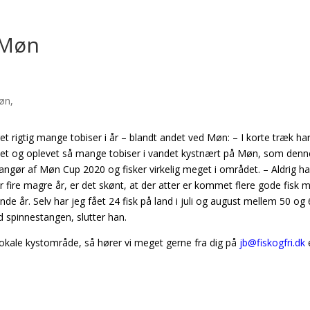
 Møn
 rigtig mange tobiser i år – blandt andet ved Møn: – I korte træk har
, set og oplevet så mange tobiser i vandet kystnært på Møn, som denn
ngør af Møn Cup 2020 og fisker virkelig meget i området. – Aldrig ha
 fire magre år, er det skønt, at der atter er kommet flere gode fisk 
e år. Selv har jeg fået 24 fisk på land i juli og august mellem 50 og
 spinnestangen, slutter han.
okale kystområde, så hører vi meget gerne fra dig på
jb@fiskogfri.dk
e