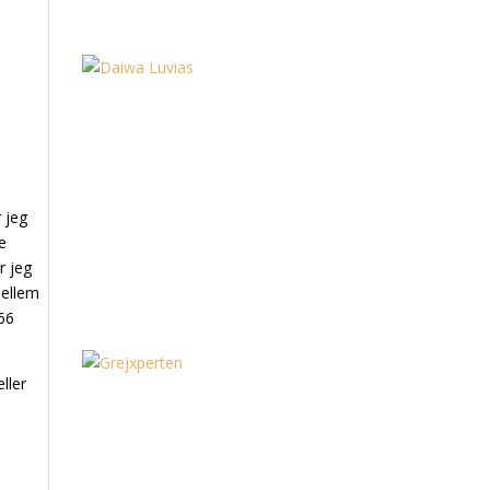
 jeg
e
r jeg
mellem
 66
ller