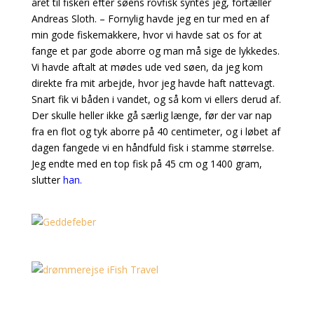
året til fiskeri efter søens rovfisk syntes jeg, fortæller
Andreas Sloth. – Fornylig havde jeg en tur med en af
min gode fiskemakkere, hvor vi havde sat os for at
fange et par gode aborre og man må sige de lykkedes.
Vi havde aftalt at mødes ude ved søen, da jeg kom
direkte fra mit arbejde, hvor jeg havde haft nattevagt.
Snart fik vi båden i vandet, og så kom vi ellers derud af.
Der skulle heller ikke gå særlig længe, før der var nap
fra en flot og tyk aborre på 40 centimeter, og i løbet af
dagen fangede vi en håndfuld fisk i stamme størrelse.
Jeg endte med en top fisk på 45 cm og 1400 gram,
slutter
han.