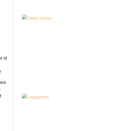
 til
!
blot
e
t