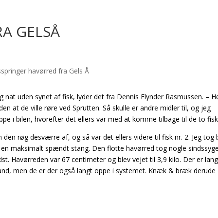
RA GELSÅ
 nat uden synet af fisk, lyder det fra Dennis Flynder Rasmussen. – Her
 at de ville røre ved Sprutten. Så skulle er andre midler til, og jeg
e i bilen, hvorefter det ellers var med at komme tilbage til de to fisk
den røg desværre af, og så var det ellers videre til fisk nr. 2. Jeg tog 
 en maksimalt spændt stang. Den flotte havørred tog nogle sindssyg
dst. Havørreden var 67 centimeter og blev vejet til 3,9 kilo. Der er lang
nd, men de er der også langt oppe i systemet. Knæk & bræk derude