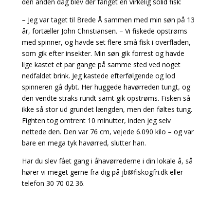
den anden dag blev der fanget en virkelig solid fisk:
– Jeg var taget til Brede Å sammen med min søn på 13
år, fortæller John Christiansen. – Vi fiskede opstrøms
med spinner, og havde set flere små fisk i overfladen,
som gik efter insekter. Min søn gik forrest og havde
lige kastet et par gange på samme sted ved noget
nedfaldet brink. Jeg kastede efterfølgende og lod
spinneren gå dybt. Her huggede havørreden tungt, og
den vendte straks rundt samt gik opstrøms. Fisken så
ikke så stor ud grundet længden, men den føltes tung.
Fighten tog omtrent 10 minutter, inden jeg selv
nettede den. Den var 76 cm, vejede 6.090 kilo – og var
bare en mega tyk havørred, slutter han.
Har du slev fået gang i åhavørrederne i din lokale å, så
hører vi meget gerne fra dig på
jb@fiskogfri.dk
eller
telefon 30 70 02 36.