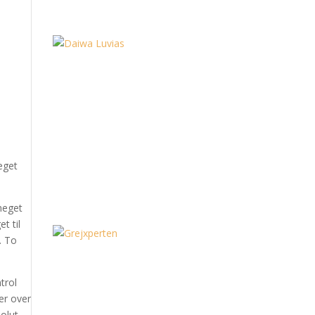
eget
 meget
t til
. To
trol
er over
solut