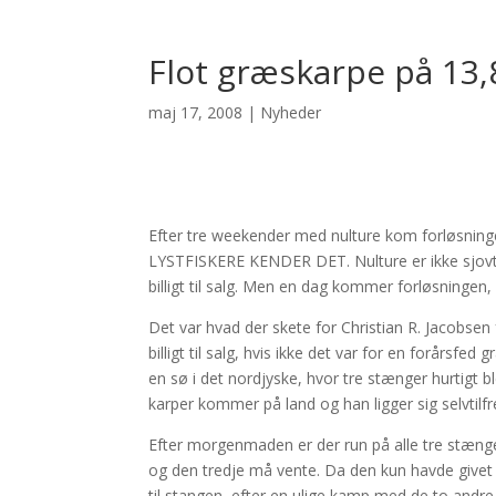
Flot græskarpe på 13,8
maj 17, 2008
|
Nyheder
Efter tre weekender med nulture kom forløsning
LYSTFISKERE KENDER DET. Nulture er ikke sjovt a
billigt til salg. Men en dag kommer forløsningen
Det var hvad der skete for Christian R. Jacobsen
billigt til salg, hvis ikke det var for en forårsfe
en sø i det nordjyske, hvor tre stænger hurtigt b
karper kommer på land og han ligger sig selvtilfr
Efter morgenmaden er der run på alle tre stænge
og den tredje må vente. Da den kun havde givet 
til stangen, efter en ulige kamp med de to andre k