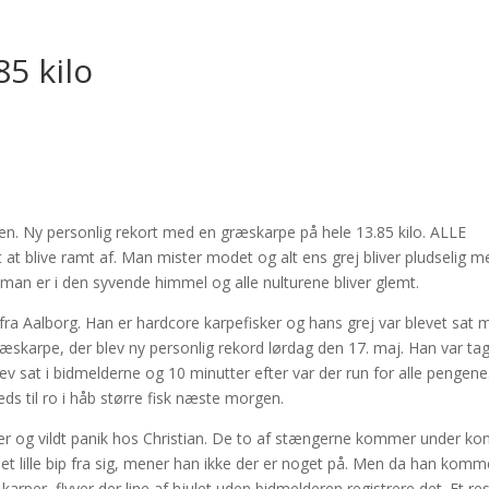
5 kilo
en. Ny personlig rekort med en græskarpe på hele 13.85 kilo. ALLE
t blive ramt af. Man mister modet og alt ens grej bliver pludselig m
, man er i den syvende himmel og alle nulturene bliver glemt.
 fra Aalborg. Han er hardcore karpefisker og hans grej var blevet sat
d græskarpe, der blev ny personlig rekord lørdag den 17. maj. Han var tage
lev sat i bidmelderne og 10 minutter efter var der run for alle pengene
eds til ro i håb større fisk næste morgen.
r og vildt panik hos Christian. De to af stængerne kommer under kon
et lille bip fra sig, mener han ikke der er noget på. Men da han komm
arper, flyver der line af hjulet uden bidmelderen registrere det. Et re