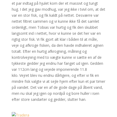
et par indtag på hjulet kom der et massivt og tungt
hug. I det jeg gav modhug, var jeg ikke i tvivl om, at det
var en stor fisk, og fik kaldt på nettet. Desværre var
nettet filtret sammen og vi kunne ikke få det samlet
ordenligt, men Tobias var hurtig og fik den skubbet
langsomt ind i nettet, hvor vi kunne se det her var en
rigtig stor fisk. Vi fik gjort alt klar i båden til at måle,
veje og afkroge fisken, da den havde indhaleret agnen
totalt. Efter en hurtig afkrogning, målning og
kontrolvejning med to vægte kunne vi sætte en af de
tykkeste gedder jeg endnu har fanget ud igen. Gedden
var 112cm lang og vejede imponerende 11.8
kilo. Vejret blev nu endnu dårligere, og efter vi fik en
mindre fisk valgte vi at sejle hjem efter kun et par timer
på vandet. Det var en af de gode dage på åbent vand,
men nu skal jeg igen op nordpå og bore huller i isen
efter store sandarter og gedder, slutter han.