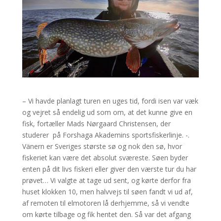
– Vi havde planlagt turen en uges tid, fordi isen var væk
og vejret så endelig ud som om, at det kunne give en
fisk, fortæller Mads Nørgaard Christensen, der
studerer på Forshaga Akademins sportsfiskerlinje. -.
Vänern er Sveriges største sø og nok den sø, hvor
fiskeriet kan være det absolut sværeste. Søen byder
enten på dit livs fiskeri eller giver den værste tur du har
prøvet… Vi valgte at tage ud sent, og kørte derfor fra
huset klokken 10, men halvvejs til søen fandt vi ud af,
af remoten til elmotoren lå derhjemme, så vi vendte
om kørte tilbage og fik hentet den. Så var det afgang