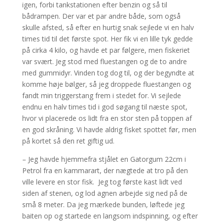
igen, forbi tankstationen efter benzin og så til
bådrampen. Der var et par andre både, som også
skulle afsted, så efter en hurtig snak sejlede vi en halv
times tid til det første spot. Her fik vi en lille tyk gedde
på cirka 4 kilo, og havde et par følgere, men fiskeriet
var svært. Jeg stod med fluestangen og de to andre
med gummidyr. Vinden tog dog til, og der begyndte at
komme høje bølger, så jeg droppede fluestangen og
fandt min triggerstang frem i stedet for. Vi sejlede
endnu en halv times tid i god søgang til næste spot,
hvor vi placerede os lidt fra en stor sten på toppen af
en god skråning. Vi havde aldrig fisket spottet før, men
på kortet så den ret giftig ud.
– Jeg havde hjemmefra stjålet en Gatorgum 22cm i
Petrol fra en kammarart, der nægtede at tro på den
ville levere en stor fisk. Jeg tog første kast lidt ved
siden af stenen, og lod agnen arbejde sig ned på de
små 8 meter. Da jeg mærkede bunden, løftede jeg
baiten op og startede en langsom indspinning, og efter