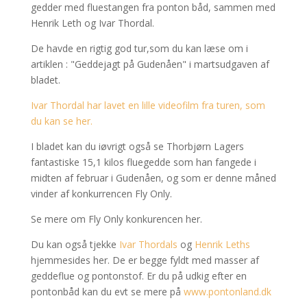
gedder med fluestangen fra ponton båd, sammen med
Henrik Leth og Ivar Thordal.
De havde en rigtig god tur,som du kan læse om i
artiklen : "Geddejagt på Gudenåen" i martsudgaven af
bladet.
Ivar Thordal har lavet en lille videofilm fra turen, som
du kan se her.
I bladet kan du iøvrigt også se Thorbjørn Lagers
fantastiske 15,1 kilos fluegedde som han fangede i
midten af februar i Gudenåen, og som er denne måned
vinder af konkurrencen Fly Only.
Se mere om Fly Only konkurencen her.
Du kan også tjekke
Ivar Thordals
og
Henrik Leths
hjemmesides her. De er begge fyldt med masser af
geddeflue og pontonstof. Er du på udkig efter en
pontonbåd kan du evt se mere på
www.pontonland.dk