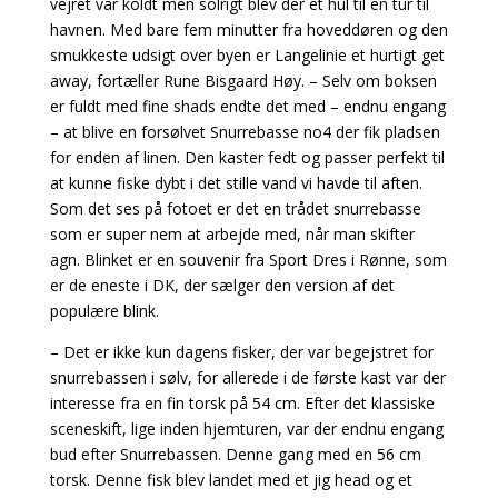
vejret var koldt men solrigt blev der et hul til en tur til
havnen. Med bare fem minutter fra hoveddøren og den
smukkeste udsigt over byen er Langelinie et hurtigt get
away, fortæller Rune Bisgaard Høy. – Selv om boksen
er fuldt med fine shads endte det med – endnu engang
– at blive en forsølvet Snurrebasse no4 der fik pladsen
for enden af linen. Den kaster fedt og passer perfekt til
at kunne fiske dybt i det stille vand vi havde til aften.
Som det ses på fotoet er det en trådet snurrebasse
som er super nem at arbejde med, når man skifter
agn. Blinket er en souvenir fra Sport Dres i Rønne, som
er de eneste i DK, der sælger den version af det
populære blink.
– Det er ikke kun dagens fisker, der var begejstret for
snurrebassen i sølv, for allerede i de første kast var der
interesse fra en fin torsk på 54 cm. Efter det klassiske
sceneskift, lige inden hjemturen, var der endnu engang
bud efter Snurrebassen. Denne gang med en 56 cm
torsk. Denne fisk blev landet med et jig head og et