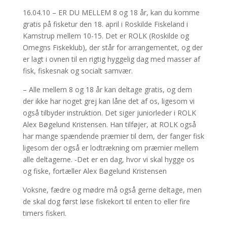
16.04.10 – ER DU MELLEM 8 og 18 år, kan du komme
gratis på fisketur den 18. april i Roskilde Fiskeland i
Kamstrup mellem 10-15. Det er ROLK (Roskilde og
Omegns Fiskeklub), der står for arrangementet, og der
er lagt i ovnen til en rigtig hyggelig dag med masser af
fisk, fiskesnak og socialt samvær.
– Alle mellem 8 og 18 år kan deltage gratis, og dem
der ikke har noget grej kan låne det af os, ligesom vi
også tilbyder instruktion. Det siger juniorleder i ROLK
Alex Bøgelund Kristensen. Han tilføjer, at ROLK også
har mange spændende præmier til dem, der fanger fisk
ligesom der også er lodtrækning om præmier mellem
alle deltagerne. -Det er en dag, hvor vi skal hygge os
og fiske, fortæller Alex Bøgelund Kristensen
Voksne, fædre og mødre må også gerne deltage, men
de skal dog først løse fiskekort til enten to eller fire
timers fiskeri.