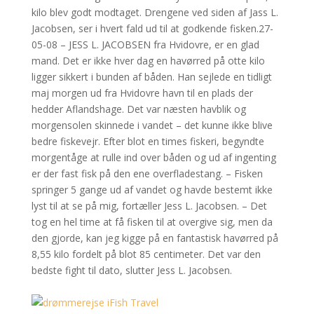
kilo blev godt modtaget. Drengene ved siden af Jass L.
Jacobsen, ser i hvert fald ud til at godkende fisken.27-
05-08 – JESS L. JACOBSEN fra Hvidovre, er en glad
mand. Det er ikke hver dag en havørred på otte kilo
ligger sikkert i bunden af båden. Han sejlede en tidligt
maj morgen ud fra Hvidovre havn til en plads der
hedder Aflandshage. Det var næsten havblik og
morgensolen skinnede i vandet – det kunne ikke blive
bedre fiskevejr. Efter blot en times fiskeri, begyndte
morgentåge at rulle ind over båden og ud af ingenting
er der fast fisk på den ene overfladestang. – Fisken
springer 5 gange ud af vandet og havde bestemt ikke
lyst til at se på mig, fortæller Jess L. Jacobsen. – Det
tog en hel time at få fisken til at overgive sig, men da
den gjorde, kan jeg kigge på en fantastisk havørred på
8,55 kilo fordelt på blot 85 centimeter. Det var den
bedste fight til dato, slutter Jess L. Jacobsen.