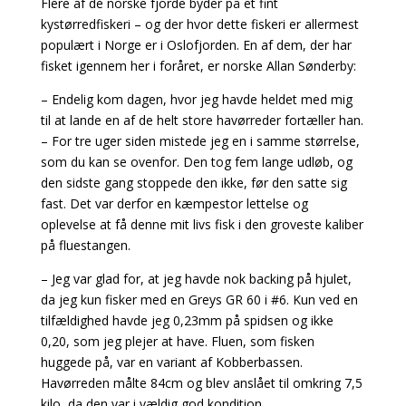
Flere af de norske fjorde byder på et fint
kystørredfiskeri – og der hvor dette fiskeri er allermest
populært i Norge er i Oslofjorden. En af dem, der har
fisket igennem her i foråret, er norske Allan Sønderby:
– Endelig kom dagen, hvor jeg havde heldet med mig
til at lande en af de helt store havørreder fortæller han.
– For tre uger siden mistede jeg en i samme størrelse,
som du kan se ovenfor. Den tog fem lange udløb, og
den sidste gang stoppede den ikke, før den satte sig
fast. Det var derfor en kæmpestor lettelse og
oplevelse at få denne mit livs fisk i den groveste kaliber
på fluestangen.
– Jeg var glad for, at jeg havde nok backing på hjulet,
da jeg kun fisker med en Greys GR 60 i #6. Kun ved en
tilfældighed havde jeg 0,23mm på spidsen og ikke
0,20, som jeg plejer at have. Fluen, som fisken
huggede på, var en variant af Kobberbassen.
Havørreden målte 84cm og blev anslået til omkring 7,5
kilo, da den var i vældig god kondition.