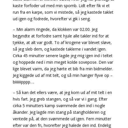
kaste forfoder ud med min spomb. Lidt efter fik vi et
run fra en karpe, som vi mistede, så jeg kastede taklet
ud igen og fodrede, hvorefter vi gik i seng.
– Min alarm ringede, da klokken var 02.00. Jeg
begyndte at forfodre samt hjule alle takler ind for at
tjekke, at alt var godt. To af krogene var blevet sløve,
så jeg sleb dem, og kastede taklerne i vandet igen.
Cirka 45 minutter senere lagde jeg mig igen ind i teltet
og hoppede ned i min meget kolde sovepose. Den var
lige blevet varm, da jeg hørte et bib fra min bidmelder.
Jeg kiggede ud af mit telt, og så min hanger flyve op –
biiiiiiipppp….
– Så kan det ellers være, at jeg kom ud af mit telt i en
hvis fart. Jeg greb stangen, og så var vi i gang. Efter
cirka 5 minutters kamp svømmede den ind i nogle
åkander. Jeg lagde min stang på stangholderen og
ventede på, at den svømmede ud igen. Fem minutter
efter var den fri, hvorefter jeg halede den ind. Endelig