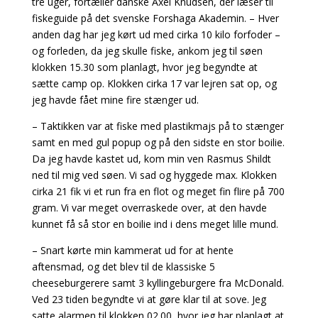
tre uger, fortæller danske Axel Knudsen, der læser til
fiskeguide på det svenske Forshaga Akademin. – Hver
anden dag har jeg kørt ud med cirka 10 kilo forfoder –
og forleden, da jeg skulle fiske, ankom jeg til søen
klokken 15.30 som planlagt, hvor jeg begyndte at
sætte camp op. Klokken cirka 17 var lejren sat op, og
jeg havde fået mine fire stænger ud.
– Taktikken var at fiske med plastikmajs på to stænger
samt en med gul popup og på den sidste en stor boilie.
Da jeg havde kastet ud, kom min ven Rasmus Shildt
ned til mig ved søen. Vi sad og hyggede max. Klokken
cirka 21 fik vi et run fra en flot og meget fin flire på 700
gram. Vi var meget overraskede over, at den havde
kunnet få så stor en boilie ind i dens meget lille mund.
– Snart kørte min kammerat ud for at hente
aftensmad, og det blev til de klassiske 5
cheeseburgerere samt 3 kyllingeburgere fra McDonald.
Ved 23 tiden begyndte vi at gøre klar til at sove. Jeg
satte alarmen til klokken 02.00, hvor jeg har planlagt at