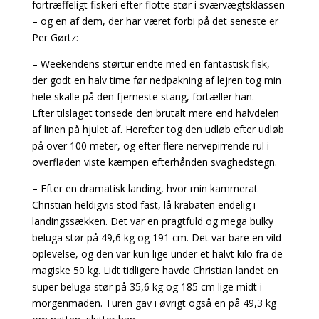
fortræffeligt fiskeri efter flotte stør i sværvægtsklassen
– og en af dem, der har været forbi på det seneste er
Per Gørtz:
– Weekendens størtur endte med en fantastisk fisk,
der godt en halv time før nedpakning af lejren tog min
hele skalle på den fjerneste stang, fortæller han. –
Efter tilslaget tonsede den brutalt mere end halvdelen
af linen på hjulet af. Herefter tog den udløb efter udløb
på over 100 meter, og efter flere nervepirrende rul i
overfladen viste kæmpen efterhånden svaghedstegn.
– Efter en dramatisk landing, hvor min kammerat
Christian heldigvis stod fast, lå krabaten endelig i
landingssækken. Det var en pragtfuld og mega bulky
beluga stør på 49,6 kg og 191 cm. Det var bare en vild
oplevelse, og den var kun lige under et halvt kilo fra de
magiske 50 kg. Lidt tidligere havde Christian landet en
super beluga stør på 35,6 kg og 185 cm lige midt i
morgenmaden. Turen gav i øvrigt også en på 49,3 kg