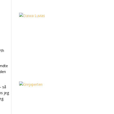
rth
yndte
åden
– så
ns jeg
eg.