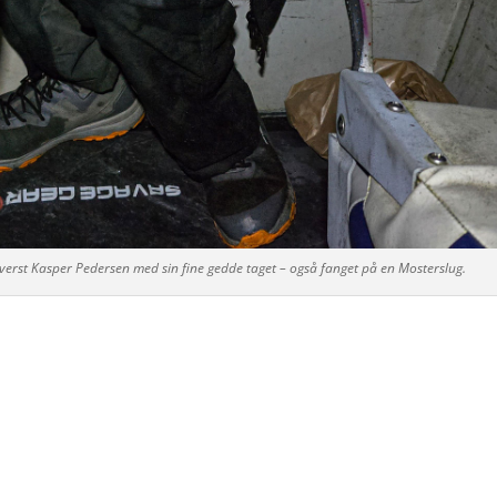
Øverst Kasper Pedersen med sin fine gedde taget – også fanget på en Mosterslug.