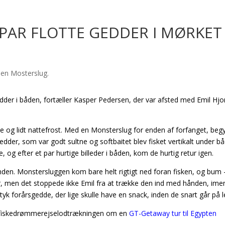
 PAR FLOTTE GEDDER I MØRKET
edder i båden, fortæller Kasper Pedersen, der var afsted med Emil Hjo
rke og lidt nattefrost. Med en Monsterslug for enden af forfanget, beg
 gedder, som var godt sultne og softbaitet blev fisket vertikalt under b
, og efter et par hurtige billeder i båden, kom de hurtig retur igen.
bunden. Monstersluggen kom bare helt rigtigt ned foran fisken, og bum 
der, men det stoppede ikke Emil fra at trække den ind med hånden, ime
yk forårsgedde, der lige skulle have en snack, inden de snart går på l
fiskedrømmerejselodtrækningen om en
GT-Getaway tur til Egypten