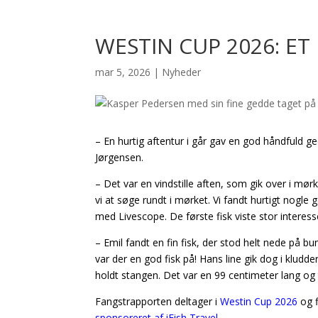
WESTIN CUP 2026: ET
mar 5, 2026
|
Nyheder
– En hurtig aftentur i går gav en god håndfuld g
Jørgensen.
– Det var en vindstille aften, som gik over i mø
vi at søge rundt i mørket. Vi fandt hurtigt nogle
med Livescope. De første fisk viste stor interesse
– Emil fandt en fin fisk, der stod helt nede på 
var der en god fisk på! Hans line gik dog i klud
holdt stangen. Det var en 99 centimeter lang og t
Fangstrapporten deltager i
Westin Cup 2026
og 
sponsoreret af iFish Travel.