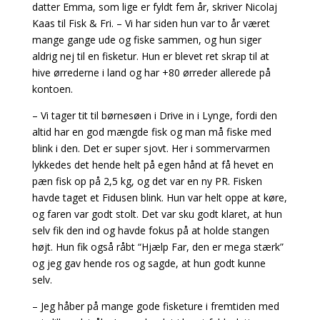
datter Emma, som lige er fyldt fem år, skriver Nicolaj
Kaas til Fisk & Fri. – Vi har siden hun var to år været
mange gange ude og fiske sammen, og hun siger
aldrig nej til en fisketur. Hun er blevet ret skrap til at
hive ørrederne i land og har +80 ørreder allerede på
kontoen.
– Vi tager tit til børnesøen i Drive in i Lynge, fordi den
altid har en god mængde fisk og man må fiske med
blink i den. Det er super sjovt. Her i sommervarmen
lykkedes det hende helt på egen hånd at få hevet en
pæn fisk op på 2,5 kg, og det var en ny PR. Fisken
havde taget et Fidusen blink. Hun var helt oppe at køre,
og faren var godt stolt. Det var sku godt klaret, at hun
selv fik den ind og havde fokus på at holde stangen
højt. Hun fik også råbt “Hjælp Far, den er mega stærk”
og jeg gav hende ros og sagde, at hun godt kunne
selv.
– Jeg håber på mange gode fisketure i fremtiden med