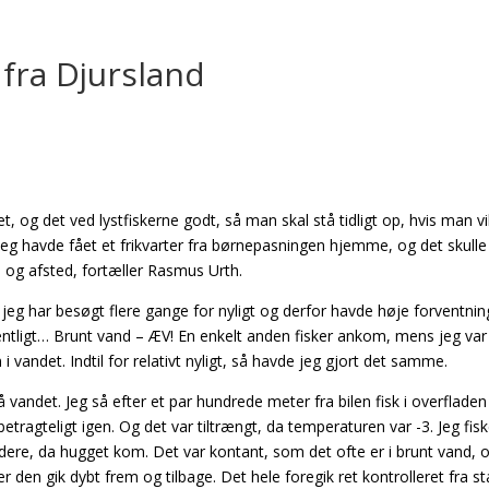
fra Djursland
t, og det ved lystfiskerne godt, så man skal stå tidligt op, hvis man vi
g havde fået et frikvarter fra børnepasningen hjemme, og det skulle
ppe og afsted, fortæller Rasmus Urth.
eg har besøgt flere gange for nyligt og derfor havde høje forventninge
ligt… Brunt vand – ÆV! En enkelt anden fisker ankom, mens jeg var
 vandet. Indtil for relativt nyligt, så havde jeg gjort det samme.
å vandet. Jeg så efter et par hundrede meter fra bilen fisk i overfladen
 betragteligt igen. Og det var tiltrængt, da temperaturen var -3. Jeg fis
dere, da hugget kom. Det var kontant, som det ofte er i brunt vand, 
r den gik dybt frem og tilbage. Det hele foregik ret kontrolleret fra star