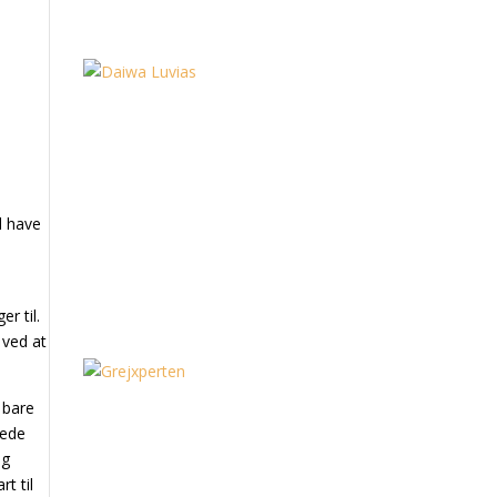
l have
r til.
 ved at
 bare
kede
og
t til