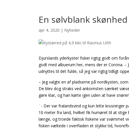
En sølvblank skønhed 
apr 4, 2020
|
Nyheder
Djurslands yderkyster fisker rigtig godt om foråre
godt med albuerum her, mens der er Corona. – Je
udnyttes til det fulde, så jeg var rigtig tidligt o
– Jeg valgte en af pladserne på nordkysten, som j
De blev dog straks ved ankomsten sænket væsent
gøre klar, og han kørte igen uden at have snøren i
¨- Der var fralandsvind og kun lette krusninger p
10 meter fra land, hvilket fik humøret til at stige
længe, og troede faktisk fiskene var svømmet vi
fisken væltede i overfladen et stykke tid, hvorefte