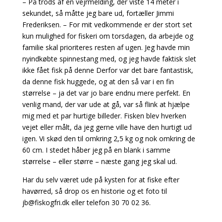
– På trods af en vejrmelding, der viste 14 meter i
sekundet, så måtte jeg bare ud, fortæller Jimmi
Frederiksen. – For mit vedkommende er der stort set
kun mulighed for fiskeri om torsdagen, da arbejde og
familie skal prioriteres resten af ugen. Jeg havde min
nyindkøbte spinnestang med, og jeg havde faktisk slet
ikke fået fisk på denne Derfor var det bare fantastisk,
da denne fisk huggede, og at den så var i en fin
størrelse – ja det var jo bare endnu mere perfekt. En
venlig mand, der var ude at gå, var så flink at hjælpe
mig med et par hurtige billeder. Fisken blev hverken
vejet eller målt, da jeg gerne ville have den hurtigt ud
igen. Vi skød den til omkring 2,5 kg og nok omkring de
60 cm. I stedet håber jeg på en blank i samme
størrelse – eller større – næste gang jeg skal ud.
Har du selv været ude på kysten for at fiske efter
havørred, så drop os en historie og et foto til
jb@fiskogfri.dk
eller telefon 30 70 02 36.