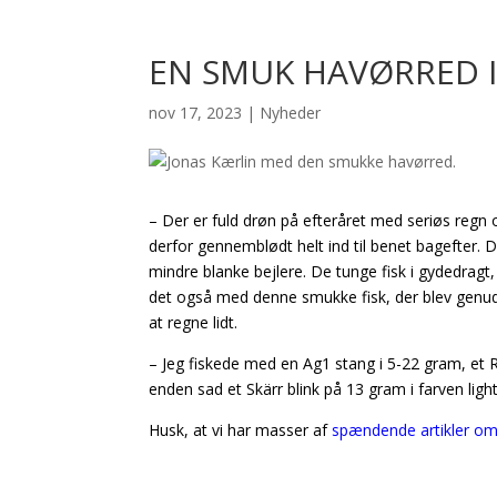
EN SMUK HAVØRRED 
nov 17, 2023
|
Nyheder
– Der er fuld drøn på efteråret med seriøs regn o
derfor gennemblødt helt ind til benet bagefter. 
mindre blanke bejlere. De tunge fisk i gydedragt,
det også med denne smukke fisk, der blev genud
at regne lidt.
– Jeg fiskede med en Ag1 stang i 5-22 gram, et R
enden sad et Skärr blink på 13 gram i farven light
Husk, at vi har masser af
spændende artikler om h