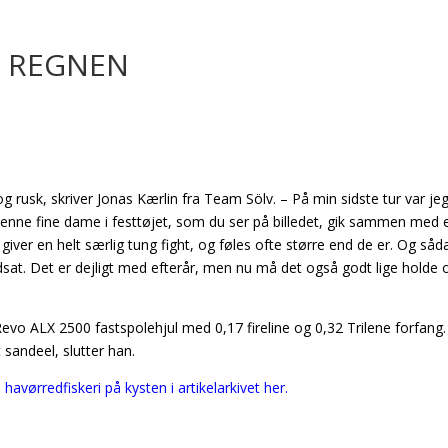
I REGNEN
g rusk, skriver Jonas Kærlin fra Team Sölv. – På min sidste tur var je
Denne fine dame i festtøjet, som du ser på billedet, gik sammen med 
 giver en helt særlig tung fight, og føles ofte større end de er. Og såd
sat. Det er dejligt med efterår, men nu må det også godt lige holde
evo ALX 2500 fastspolehjul med 0,17 fireline og 0,32 Trilene forfang.
 sandeel, slutter han.
avørredfiskeri på kysten i artikelarkivet her.