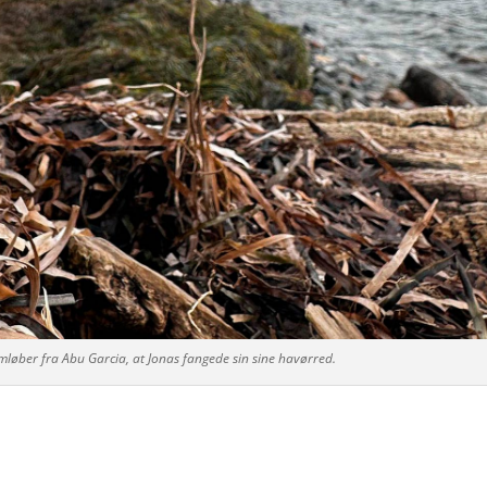
løber fra Abu Garcia, at Jonas fangede sin sine havørred.