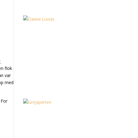
g
en flok
an var
 op med
 For