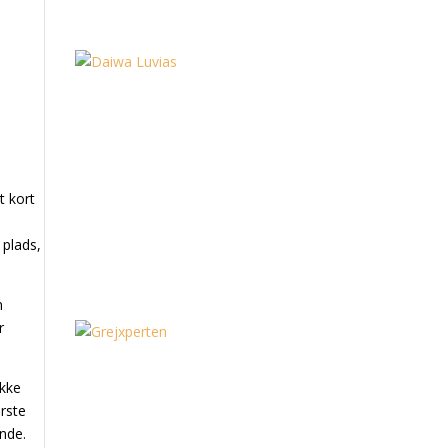
t kort
 plads,
n
r
ikke
erste
ende.