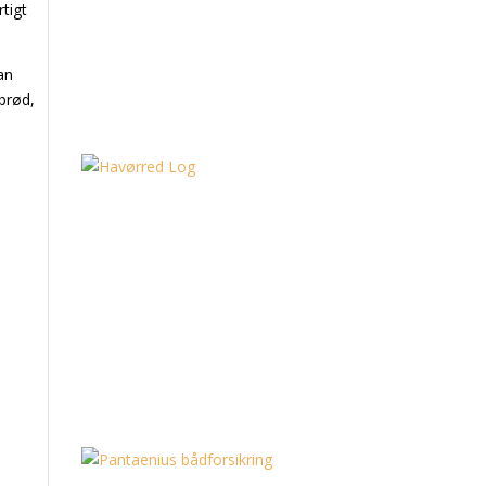
rtigt
an
 brød,