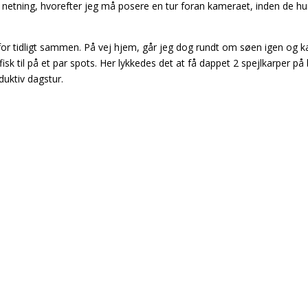
til netning, hvorefter jeg må posere en tur foran kameraet, inden de hu
rfor tidligt sammen. På vej hjem, går jeg dog rundt om søen igen og k
fisk til på et par spots. Her lykkedes det at få dappet 2 spejlkarper på
duktiv dagstur.