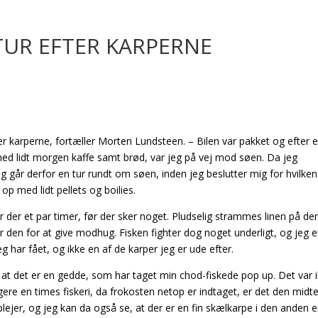
TUR EFTER KARPERNE
er karperne, fortæller Morten Lundsteen. – Bilen var pakket og efter e
med lidt morgen kaffe samt brød, var jeg på vej mod søen. Da jeg
eg går derfor en tur rundt om søen, inden jeg beslutter mig for hvilken
 op med lidt pellets og boilies.
år der et par timer, før der sker noget. Pludselig strammes linen på de
r den for at give modhug. Fisken fighter dog noget underligt, og jeg e
g har fået, og ikke en af de karper jeg er ude efter.
at det er en gedde, som har taget min chod-fiskede pop up. Det var 
igere en times fiskeri, da frokosten netop er indtaget, er det den midt
ejer, og jeg kan da også se, at der er en fin skælkarpe i den anden 