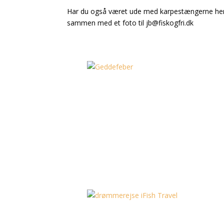
Har du også været ude med karpestængerne her i p
sammen med et foto til jb@fiskogfri.dk