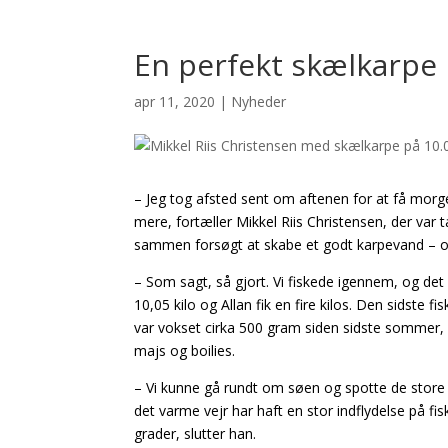
En perfekt skælkarpe
apr 11, 2020
|
Nyheder
– Jeg tog afsted sent om aftenen for at få morg
mere, fortæller Mikkel Riis Christensen, der va
sammen forsøgt at skabe et godt karpevand – og
– Som sagt, så gjort. Vi fiskede igennem, og det e
10,05 kilo og Allan fik en fire kilos. Den sidste 
var vokset cirka 500 gram siden sidste sommer, 
majs og boilies.
– Vi kunne gå rundt om søen og spotte de store f
det varme vejr har haft en stor indflydelse på 
grader, slutter han.