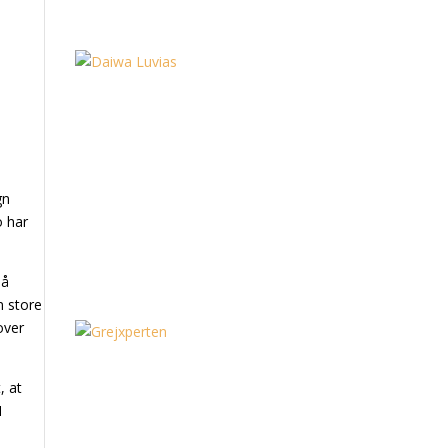
gn
o har
på
n store
over
, at
1