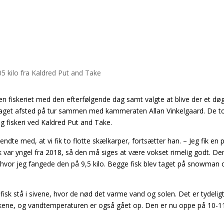
en fiskeriet med den efterfølgende dag samt valgte at blive der et dø
r taget afsted på tur sammen med kammeraten Allan Vinkelgaard. De t
 fiskeri ved Kaldred Put and Take.
ndte med, at vi fik to flotte skælkarper, fortsætter han. – Jeg fik en 
fisk var yngel fra 2018, så den må siges at være vokset rimelig godt. De
hvor jeg fangede den på 9,5 kilo. Begge fisk blev taget på snowman 
isk stå i sivene, hvor de nød det varme vand og solen. Det er tydeligt
fiskene, og vandtemperaturen er også gået op. Den er nu oppe på 10-1