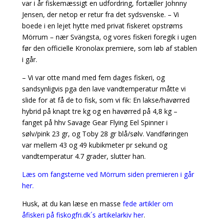
var i år fiskemæssigt en udfordring, fortæller Johnny
Jensen, der netop er retur fra det sydsvenske. – Vi
boede i en lejet hytte med privat fiskeret opstrøms
Mörrum – nær Svängsta, og vores fiskeri foregik i ugen
før den officielle Kronolax premiere, som løb af stablen
i går.
– Vi var otte mand med fem dages fiskeri, og
sandsynligvis pga den lave vandtemperatur måtte vi
slide for at få de to fisk, som vi fik: En lakse/havørred
hybrid på knapt tre kg og en havørred på 4,8 kg –
fanget på hhv Savage Gear Flying Eel Spinner i
sølv/pink 23 gr, og Toby 28 gr blå/sølv. Vandføringen
var mellem 43 og 49 kubikmeter pr sekund og
vandtemperatur 4.7 grader, slutter han.
Læs om fangsterne ved Mörrum siden premieren i går
her.
Husk, at du kan læse en masse
fede artikler om
åfiskeri på fiskogfri.dk´s artikelarkiv her
.