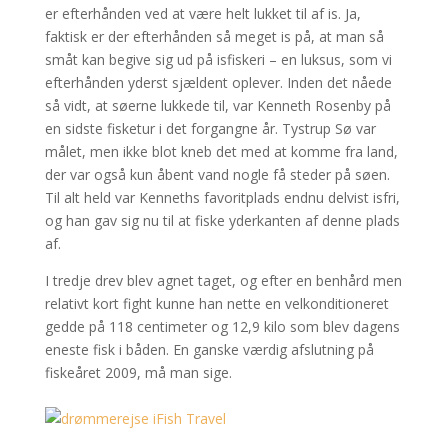
er efterhånden ved at være helt lukket til af is. Ja,
faktisk er der efterhånden så meget is på, at man så
småt kan begive sig ud på isfiskeri – en luksus, som vi
efterhånden yderst sjældent oplever. Inden det nåede
så vidt, at søerne lukkede til, var Kenneth Rosenby på
en sidste fisketur i det forgangne år. Tystrup Sø var
målet, men ikke blot kneb det med at komme fra land,
der var også kun åbent vand nogle få steder på søen.
Til alt held var Kenneths favoritplads endnu delvist isfri,
og han gav sig nu til at fiske yderkanten af denne plads
af.
I tredje drev blev agnet taget, og efter en benhård men
relativt kort fight kunne han nette en velkonditioneret
gedde på 118 centimeter og 12,9 kilo som blev dagens
eneste fisk i båden. En ganske værdig afslutning på
fiskeåret 2009, må man sige.