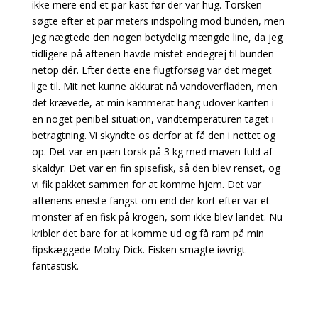
ikke mere end et par kast før der var hug. Torsken
søgte efter et par meters indspoling mod bunden, men
jeg nægtede den nogen betydelig mængde line, da jeg
tidligere på aftenen havde mistet endegrej til bunden
netop dér. Efter dette ene flugtforsøg var det meget
lige til. Mit net kunne akkurat nå vandoverfladen, men
det krævede, at min kammerat hang udover kanten i
en noget penibel situation, vandtemperaturen taget i
betragtning. Vi skyndte os derfor at få den i nettet og
op. Det var en pæn torsk på 3 kg med maven fuld af
skaldyr. Det var en fin spisefisk, så den blev renset, og
vi fik pakket sammen for at komme hjem. Det var
aftenens eneste fangst om end der kort efter var et
monster af en fisk på krogen, som ikke blev landet. Nu
kribler det bare for at komme ud og få ram på min
fipskæggede Moby Dick. Fisken smagte iøvrigt
fantastisk.