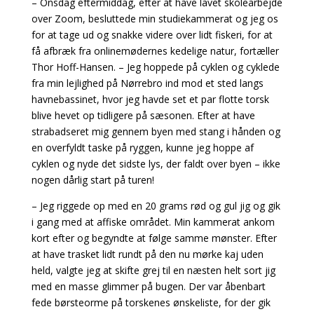
– Onsdag eftermiddag, efter at have lavet skolearbejde
over Zoom, besluttede min studiekammerat og jeg os
for at tage ud og snakke videre over lidt fiskeri, for at
få afbræk fra onlinemødernes kedelige natur, fortæller
Thor Hoff-Hansen. – Jeg hoppede på cyklen og cyklede
fra min lejlighed på Nørrebro ind mod et sted langs
havnebassinet, hvor jeg havde set et par flotte torsk
blive hevet op tidligere på sæsonen. Efter at have
strabadseret mig gennem byen med stang i hånden og
en overfyldt taske på ryggen, kunne jeg hoppe af
cyklen og nyde det sidste lys, der faldt over byen – ikke
nogen dårlig start på turen!
– Jeg riggede op med en 20 grams rød og gul jig og gik
i gang med at affiske området. Min kammerat ankom
kort efter og begyndte at følge samme mønster. Efter
at have trasket lidt rundt på den nu mørke kaj uden
held, valgte jeg at skifte grej til en næsten helt sort jig
med en masse glimmer på bugen. Der var åbenbart
fede børsteorme på torskenes ønskeliste, for der gik