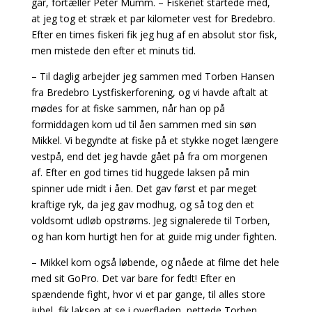
går, fortæller Peter Mumm. – Fiskeriet startede med,
at jeg tog et stræk et par kilometer vest for Bredebro.
Efter en times fiskeri fik jeg hug af en absolut stor fisk,
men mistede den efter et minuts tid.
– Til daglig arbejder jeg sammen med Torben Hansen
fra Bredebro Lystfiskerforening, og vi havde aftalt at
mødes for at fiske sammen, når han op på
formiddagen kom ud til åen sammen med sin søn
Mikkel. Vi begyndte at fiske på et stykke noget længere
vestpå, end det jeg havde gået på fra om morgenen
af. Efter en god times tid huggede laksen på min
spinner ude midt i åen. Det gav først et par meget
kraftige ryk, da jeg gav modhug, og så tog den et
voldsomt udløb opstrøms. Jeg signalerede til Torben,
og han kom hurtigt hen for at guide mig under fighten.
– Mikkel kom også løbende, og nåede at filme det hele
med sit GoPro. Det var bare for fedt! Efter en
spændende fight, hvor vi et par gange, til alles store
jubel, fik laksen at se i overfladen, nettede Torben