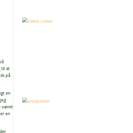
 på
til at
isk på
igt en
 jeg
de været
ter en
 der