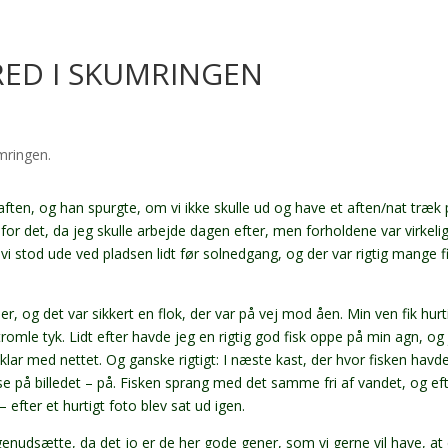
ED I SKUMRINGEN
ften, og han spurgte, om vi ikke skulle ud og have et aften/nat træk
for det, da jeg skulle arbejde dagen efter, men forholdene var virkelig 
vi stod ude ved pladsen lidt før solnedgang, og der var rigtig mange f
ser, og det var sikkert en flok, der var på vej mod åen. Min ven fik hurt
g tromle tyk. Lidt efter havde jeg en rigtig god fisk oppe på min agn, og
e klar med nettet. Og ganske rigtigt: I næste kast, der hvor fisken hav
e på billedet – på. Fisken sprang med det samme fri af vandet, og ef
– efter et hurtigt foto blev sat ud igen.
enudsætte, da det jo er de her gode gener, som vi gerne vil have, at