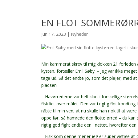
EN FLOT SOMMERØRR
jun 17, 2023
|
Nyheder
Min kammerat skrev til mig klokken 21 forleden a
kysten, fortæller Emil Søby. – Jeg var ikke meget 
tage ud. Så det endte jo, som det plejer, med at 
pladsen.
– Havørrederne var helt klart i forskellige størrel
fisk lidt over målet. Den var i rigtig flot kondi o
råbte til min ven, at nu skulle han nok til at vær
oppe før, så hamrede den flotte ørred – du kan s
rigtig god fight endte den i nettet, hvorefter den 
– Fisk som denne mener jeg er super vigtige at g