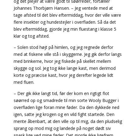
og det plejer at være godt til søørreder, fortæller
Johannes Thorbjørn Hansen. – Jeg ventede med at
tage afsted til det blev eftermiddag, hvor der ville være
flere insekter og hundestejler i overfladen. Så da det
blev eftermiddag, gjorde jeg min fluestang i klasse 5
klar og tog afsted.
– Solen stod højt på himlen, og jeg regnede derfor
med at fiskene ville stå i skyggerne. Jeg gik derfor langs
med brinkerne, hvor jeg fiskede på skellet mellem
skygge og sol. Jeg tog ikke lange kast, men derimod
korte og præcise kast, hvor jeg derefter legede lidt
med fluen.
– Der gik ikke langt tid, før der kom en rigtigt flot
søørred op og smadrede til min sorte Wooly Bugger i
overfladen lige foran mine føder. Da den dykkede ned
igen, satte jeg krogen og en vild fight startede. Den
mente åbenbart, at den ville op til mig, da den pludselig
sprang op mod mig og landede på noget dødt siv
snask lige ved mine føder. Det gjorde ikke ligefrem