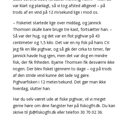
var klart og planlagt, så vi tog afsted alligevel – på
trods af en vind på 12 m/sekund lige i mod os.
– Fiskeriet startede lige over middag, og Jannick
Thomsen skulle bare bruge tre kast, fortsætter han. –
Så var der hug, og det var en flot pighvar på 43
centimeter og 1,5 kilo. Det var en ny fisk på hans CV.
Jeg fik en lille pighvar, og så gik der cirka to timer, før
Jannick havde hug igen, men det var dog en mindre
fisk, der fik friheden. Bjarne Thomsen fik desværre ikke
nogen. Der blev fisket igennem to dage – og på trods
af den stride vind kunne det lade sig gøre.
Pighvarfiskeri i 12 meter/sekund. Det gør man ikke
hverdag, slutter han.
Har du selv været ude at fiske pighvar, vil vi meget
gerne høre om dine fangster her på fiskogfri.dk. Du kan
skrive til
jb@fiskogfri.dk
eller telefon 30 70 02 36.